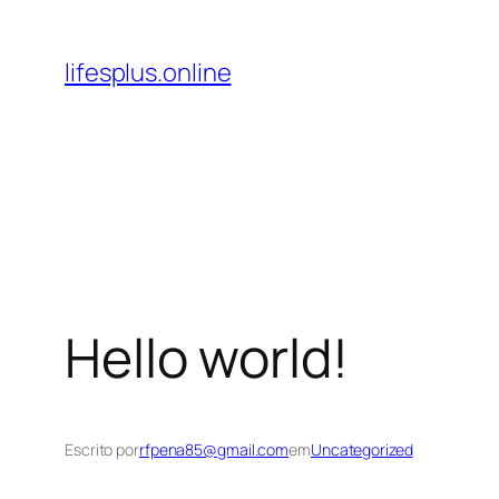
Pular
para
lifesplus.online
o
conteúdo
Hello world!
Escrito por
rfpena85@gmail.com
em
Uncategorized